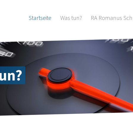
Startseite
Was tun?
RA Romanus Sc
tun?