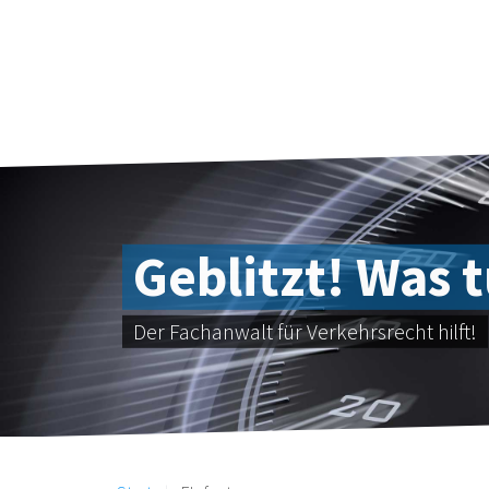
Geblitzt! Was 
Der Fachanwalt für Verkehrsrecht hilft!