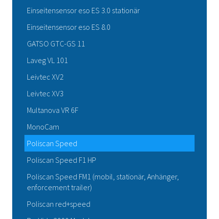
Einseitensensor eso ES 3.0 stationär
Einseitensensor eso ES 8.0
GATSO GTC-GS 11
Laveg VL 101
Leivtec XV2
Leivtec XV3
Multanova VR 6F
MonoCam
Poliscan Speed
Poliscan Speed F1 HP
Poliscan Speed FM1 (mobil, stationär, Anhänger,
enforcement trailer)
Poliscan red+speed