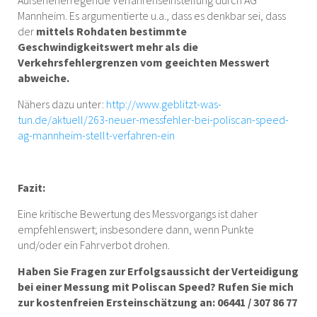
Aufsehenerregende Verfahrenseinstellung durch AG
Mannheim. Es argumentierte u.a., dass es denkbar sei, dass
der
mittels Rohdaten bestimmte
Geschwindigkeitswert mehr als die
Verkehrsfehlergrenzen vom geeichten Messwert
abweiche.
Nähers dazu unter:
http://www.geblitzt-was-
tun.de/aktuell/263-neuer-messfehler-bei-poliscan-speed-
ag-mannheim-stellt-verfahren-ein
Fazit:
Eine kritische Bewertung des Messvorgangs ist daher
empfehlenswert; insbesondere dann, wenn Punkte
und/oder ein Fahrverbot drohen.
Haben Sie Fragen zur Erfolgsaussicht der Verteidigung
bei einer Messung mit Poliscan Speed? Rufen Sie mich
zur kostenfreien Ersteinschätzung an: 06441 / 307 86 77