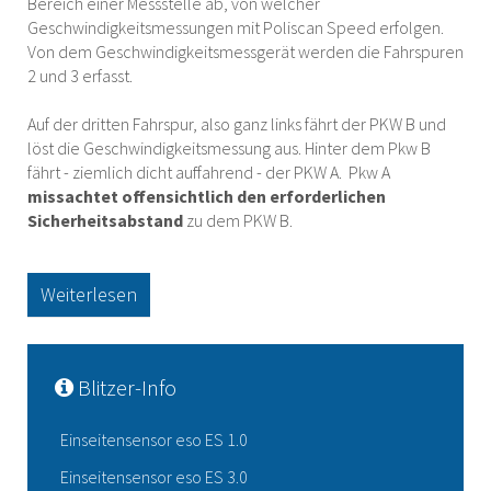
Bereich einer Messstelle ab, von welcher
Geschwindigkeitsmessungen mit Poliscan Speed erfolgen.
Von dem Geschwindigkeitsmessgerät werden die Fahrspuren
2 und 3 erfasst.
Auf der dritten Fahrspur, also ganz links fährt der PKW B und
löst die Geschwindigkeitsmessung aus. Hinter dem Pkw B
fährt - ziemlich dicht auffahrend - der PKW A. Pkw A
missachtet offensichtlich den erforderlichen
Sicherheitsabstand
zu dem PKW B.
Weiterlesen
Blitzer-Info
Einseitensensor eso ES 1.0
Einseitensensor eso ES 3.0