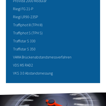
ProVida 2000 Modular
Riegl FG 21-P
Riegl LR90-235P
Traffiphot III (TPH III)
Traffiphot S (TPH S)
Traffistar S 330
Traffistar S 350
VAMA Brückenabstandsmessverfahren
VDS M5 RAD2
VKS 3.0 Abstandsmessung