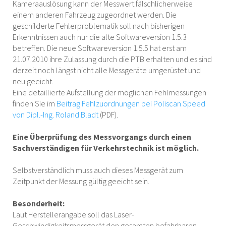
Kameraauslösung kann der Messwert fälschlicherweise
einem anderen Fahrzeug zugeordnet werden. Die
geschilderte Fehlerproblematik soll nach bisherigen
Erkenntnissen auch nur die alte Softwareversion 1.5.3
betreffen. Die neue Softwareversion 1.5.5 hat erst am
21.07.2010 ihre Zulassung durch die PTB erhalten und es sind
derzeit noch längst nicht alle Messgeräte umgerüstet und
neu geeicht.
Eine detaillierte Aufstellung der möglichen Fehlmessungen
finden Sie im
Beitrag Fehlzuordnungen bei Poliscan Speed
von Dipl.-Ing. Roland Bladt
(PDF).
Eine Überprüfung des Messvorgangs durch einen
Sachverständigen für Verkehrstechnik ist möglich.
Selbstverständlich muss auch dieses Messgerät zum
Zeitpunkt der Messung gültig geeicht sein.
Besonderheit:
Laut Herstellerangabe soll das Laser-
Geschwindigkeitsmessgerät den gesamten befahrbaren