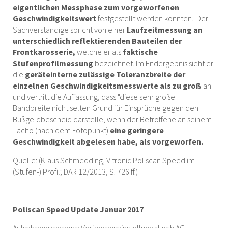
eigentlichen Messphase zum vorgeworfenen
Geschwindigkeitswert
festgestellt werden konnten. Der
Sachverständige spricht von einer
Laufzeitmessung an
unterschiedlich reflektierenden Bauteilen der
Frontkarosserie,
welche er als
faktische
Stufenprofilmessung
bezeichnet. Im Endergebnis sieht er
die
geräteinterne zulässige Toleranzbreite der
einzelnen Geschwindigkeitsmesswerte als zu groß
an
und vertritt die Auffassung, dass "diese sehr große"
Bandbreite nicht selten Grund für Einsprüche gegen den
Bußgeldbescheid darstelle, wenn der Betroffene an seinem
Tacho (nach dem Fotopunkt)
eine geringere
Geschwindigkeit abgelesen habe, als vorgeworfen.
Quelle: (Klaus Schmedding, Vitronic Poliscan Speed im
(Stufen-) Profil; DAR 12/2013, S. 726 ff.)
Poliscan Speed Update Januar 2017