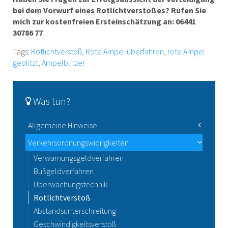
bei dem Vorwurf eines Rotlichtverstoßes? Rufen Sie
mich zur kostenfreien Ersteinschätzung an:
06441
30786 77
Tags:
Rotlichtverstoß
,
Rote Ampel überfahren
,
rote Ampel
geblitzt
,
Ampelblitzer
Was tun?
Allgemeine Hinweise
Verkehrsrecht
Verkehrsordnungswidrigkeiten
Aussageverhalten
Verwarnungsgeldverfahren
Zeugnisverweigerungsrecht
Bußgeldverfahren
Überwachungstechnik
Rotlichtverstoß
Abstandsunterschreitung
Geschwindigkeitsverstoß