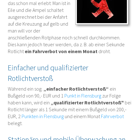
das schon mal erlebt: Man ist in
Eile und die Ampel schaltet
ausgerechnet bei der Anfahrt
auf die Kreuzung auf gelb und
man will vor der
anschließenden Rotphase noch schnell durchkommen.
Dies kann jedoch teuer werden, da z. B. ab einer Sekunde
Rotlicht
ein Fahrverbot von einem Monat
droht.
Einfacher und qualifizierter
Rotlichtverstoß
Während ein sog.
„einfacher Rotlichtverstoß“
ein
Bußgeld von 90,- EUR und 1
Punkt in Flensburg
zur Folge
haben kann, wird ein
„qualifizierter Rotlichtverstoß"
bei
Rotlicht länger als 1 Sekunde mit einem Bußgeld von 200,-
EUR, 2
Punkten in Flensburg
und einem Monat
Fahrverbot
belegt.
Stationäre und mobile Überwachung an