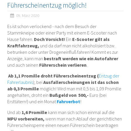
Führerscheinentzug möglich!
09. März 2020
Es ist schon verlockend - nach dem Besuch der
Stammkneipe oder einer Party mit einem E-Scooter nach
Hause fahren.
Doch Vorsicht!
Ein
E-Scooter gilt als
Kraftfahrzeug,
und da darf man nicht alkoholisiert bzw.
betrunken oder unter Drogeneinfluß fahren! Kommt es zur
Anzeige, kann man
bestraft werden wie ein Autofahrer
und auch seinen
Führerschein verlieren
.
Ab 1,1 Promille droht Führerscheinentzug (
Entzug der
Fahrerlaubnis
); bei
Ausfallerscheinungen ist das schon
ab 0,3 Promille
möglich! Wird man mit 0,5 bis 1,09 Promille
angehalten, droht ein
Bußgeld von 500,-
Euro (bei
Ersttätern!) und ein Monat
Fahrverbot
!
Und ab
1,6 Promille
kann man sich schon einmal auf die
MPU vorbereiten,
wenn man nach Ablauf der gerichtlichen
Führerscheinsperre einen neuen Führerschein beantragen